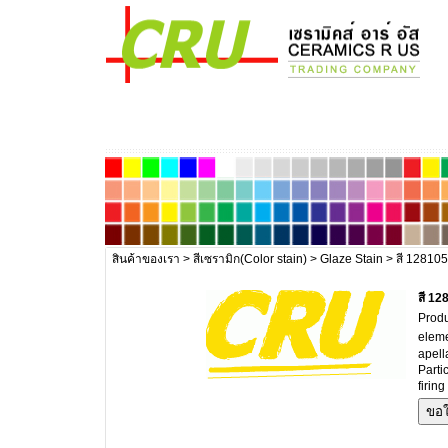
สินค้าของเรา
>
สีเซรามิก(Color stain)
>
Glaze Stain
> สี 1281
สี 1
Produ
eleme
apell
Parti
firin