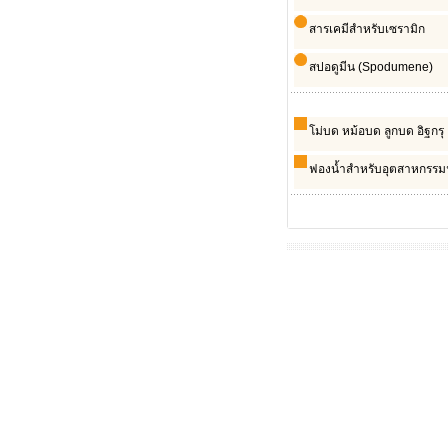
สารเคมีสำหรับเซรามิก
สปอดูมีน (Spodumene)
โม่บด หม้อบด ลูกบด อิฐกรุ
ฟองน้ำสำหรับอุตสาหกรรมฯ