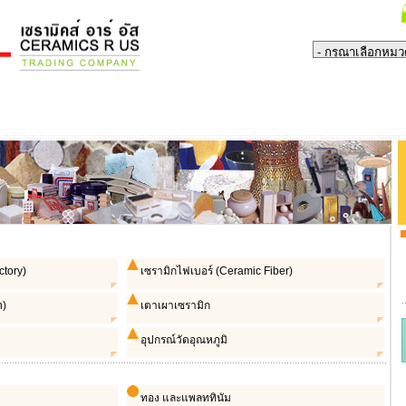
ctory)
เซรามิกไฟเบอร์ (Ceramic Fiber)
n)
เตาเผาเซรามิก
อุปกรณ์วัดอุณหภูมิ
ทอง และแพลททินัม